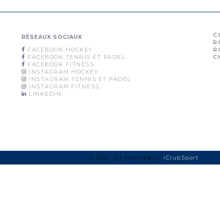
C
RÉSEAUX SOCIAUX
R
FACEBOOK HOCKEY
R
FACEBOOK TENNIS ET PADEL
C
FACEBOOK FITNESS
INSTAGRAM HOCKEY
INSTAGRAM TENNIS ET PADEL
INSTAGRAM FITNESS
LINKEDIN
© 2021 (c) Powered by
iClubSport