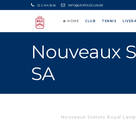
32 2 344 36 66
INFO@LEOPOLDCLUB.BE
HOME
CLUB
TENNIS
LIVER
Nouveaux S
SA
Nouveaux Statuts Royal Leop