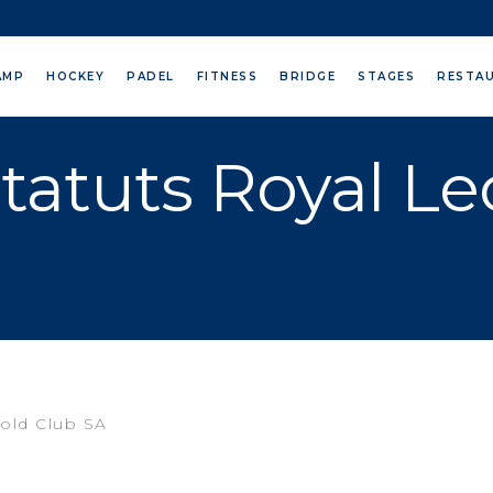
AMP
HOCKEY
PADEL
FITNESS
BRIDGE
STAGES
RESTA
tatuts Royal Le
old Club SA