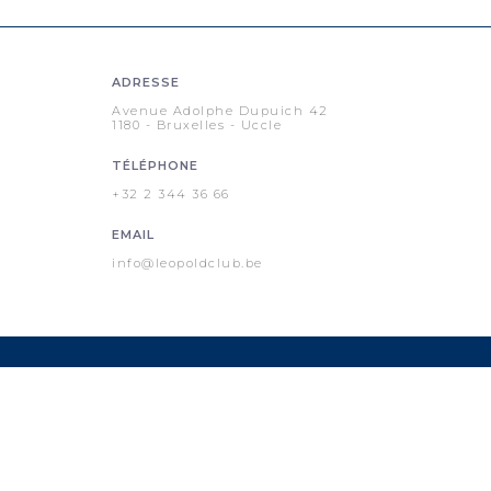
ADRESSE
Avenue Adolphe Dupuich 42
1180 - Bruxelles - Uccle
TÉLÉPHONE
+32 2 344 36 66
EMAIL
info@leopoldclub.be