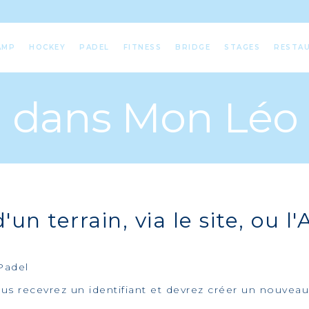
AMP
HOCKEY
PADEL
FITNESS
BRIDGE
STAGES
RESTA
n dans Mon Léo
'un terrain, via le site, ou 
 Padel
ous recevrez un identifiant et devrez créer un nouve