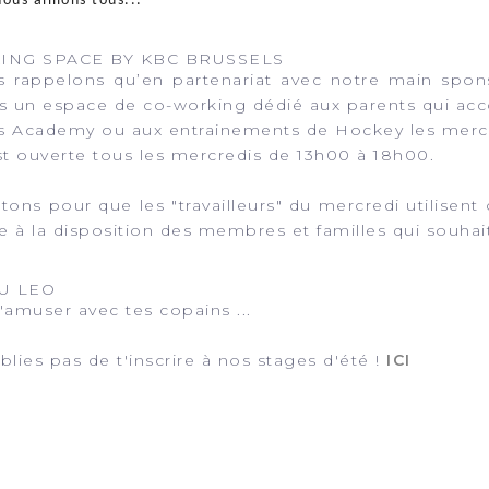
nous aimons tous...
ING SPACE BY KBC BRUSSELS
 rappelons qu’en partenariat avec notre main spon
 un espace de co-working dédié aux parents qui acc
s Academy ou aux entrainements de Hockey les mercr
est ouverte tous les mercredis de 13h00 à 18h00.
tons pour que les "travailleurs" du mercredi utilisent 
e à la disposition des membres et familles qui souhait
U LEO
'amuser avec tes copains ...
blies pas de t'inscrire à nos stages d'été !
ICI