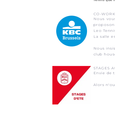
Tennis que 
CO-WORK
Nous vous
proposons
Leo Tenni
La salle 
Nous insis
club hous
STAGES A
Envie de t
Alors n'ou