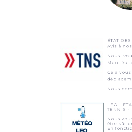
ÉTAT DES
Avis à no
Nous vous
MonLéo ava
Cela vous 
déplaceme
Nous comp
LEO | ÉT
TENNIS -
Nous vous 
être sûr q
En foncti