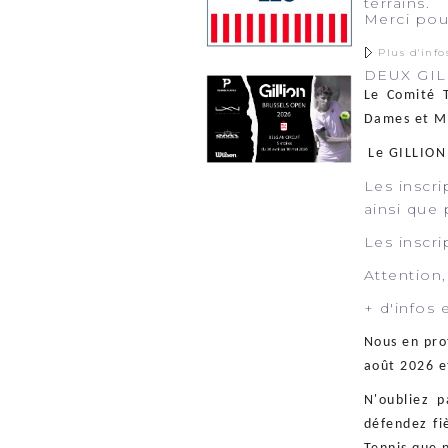
terrains.
Merci pou
Plus d'info
DEUX GIL
Le Comité T
Dames et Me
Le GILLION 
Les inscri
ainsi que p
Les inscri
Attention,
+ d'infos 
Nous en pro
août 2026 et
N'oubliez p
défendez fi