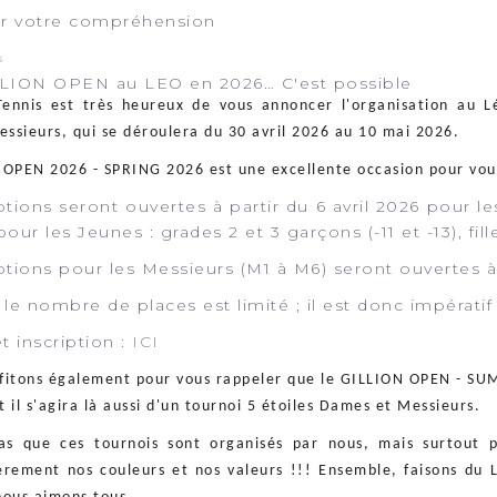
r votre compréhension
s
LION OPEN au LEO en 2026… C'est possible
ennis est très heureux de vous annoncer l'organisation au L
ssieurs, qui se déroulera du 30 avril 2026 au 10 mai 2026.
OPEN 2026 - SPRING 2026 est une excellente occasion pour vou
ptions seront ouvertes à partir du 6 avril 2026 pour 
our les Jeunes : grades 2 et 3 garçons (-11 et -13), fille
ptions pour les Messieurs (M1 à M6) seront ouvertes à 
 le nombre de places est limité ; il est donc impératif 
et inscription :
ICI
fitons également pour vous rappeler que le GILLION OPEN - SU
 il s'agira là aussi d'un tournoi 5 étoiles Dames et Messieurs.
as que ces tournois sont organisés par nous, mais surtout p
èrement nos couleurs et nos valeurs !!! Ensemble, faisons du 