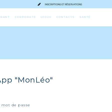
INSCRIPTIONS ET RÉSERVATIONS
URANT
CORPORATE
LEO26
CONTACTS
SANTÉ
l'App "MonLéo"
au mot de passe