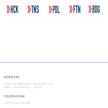
ADRESSE
Avenue Adolphe Dupuich 42
1180 - Bruxelles - Uccle
TÉLÉPHONE
+32 2 344 36 66