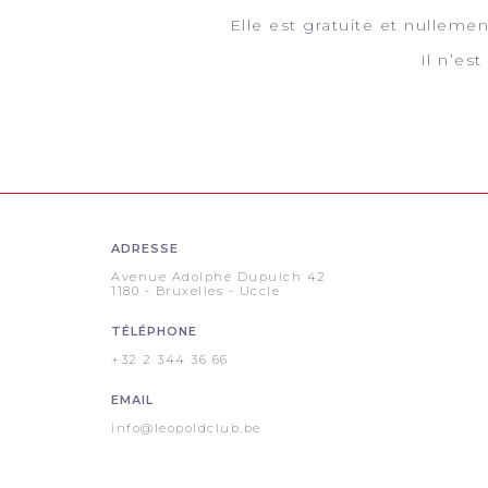
Elle est gratuite et nulleme
Il n’es
ADRESSE
Avenue Adolphe Dupuich 42
1180 - Bruxelles - Uccle
TÉLÉPHONE
+32 2 344 36 66
EMAIL
info@leopoldclub.be