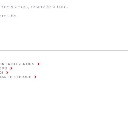
hommes/dames, réservée à tous
erclubs.
ONTACTEZ-NOUS
GPD
OI
HARTE ETHIQUE