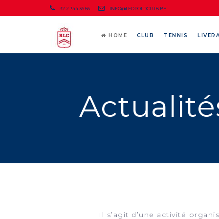
32 2 344 36 66
INFO@LEOPOLDCLUB.BE
HOME
CLUB
TENNIS
LIVER
Actuali
Il s’agit d’une activité org