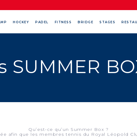
AMP
HOCKEY
PADEL
FITNESS
BRIDGE
STAGES
RESTA
tés SUMMER BO
Qu’est-ce qu’un Summer Box ?
anisée afin que les membres tennis du Royal Léopold C